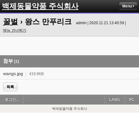
백제동물약품 주식회사
Menu
꿀벌
› 왕스 만푸리크
admin | 2020.11.21 13:40:59 |
메뉴 건너뛰기
첨부
[1]
wangs.jpg
419.8KB
목록
로그인...
LANG
PC
백제동물약품 주식회사