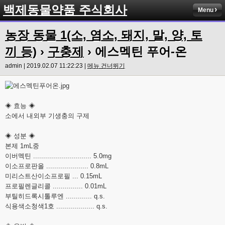
백제동물약품 주식회사
Menu
농장 동물 1(소, 염소, 돼지, 말, 양, 토
끼 등)
›
구충제
› 에스멕틴 푸어-온
admin | 2019.02.07 11:22:23 |
메뉴 건너뛰기
◈ 효능 ◈
소에서 내외부 기생충의 구제
◈ 성분 ◈
본제 1mL중
이버멕틴 ............................. 5.0mg
이소프로판올 ..................... 0.8mL
미리스트산이소프로필 ... 0.15mL
프로필렌글리콜 ............... 0.01mL
부틸히드록시톨루엔 ............. q.s.
식용색소청색1호 ................... q.s.